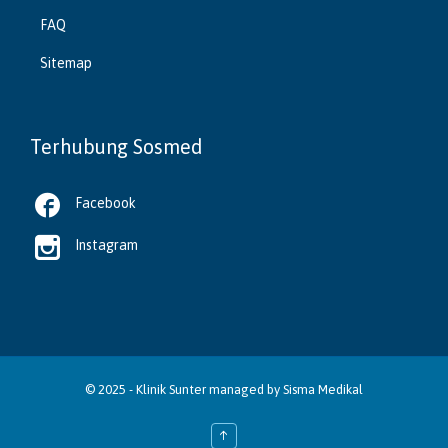
FAQ
Sitemap
Terhubung Sosmed

Facebook

Instagram
© 2025 -
Klinik Sunter
managed by
Sisma Medikal
↑