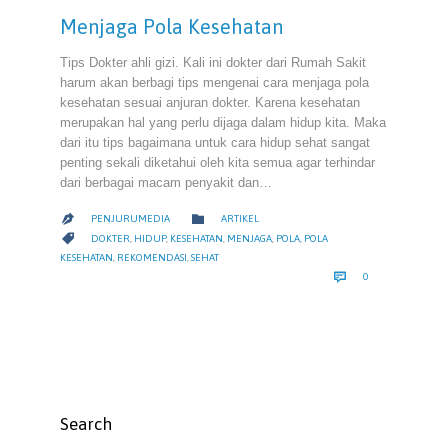
Menjaga Pola Kesehatan
Tips Dokter ahli gizi. Kali ini dokter dari Rumah Sakit
harum akan berbagi tips mengenai cara menjaga pola
kesehatan sesuai anjuran dokter. Karena kesehatan
merupakan hal yang perlu dijaga dalam hidup kita. Maka
dari itu tips bagaimana untuk cara hidup sehat sangat
penting sekali diketahui oleh kita semua agar terhindar
dari berbagai macam penyakit dan…
CATEGORY

PENJURUMEDIA
ARTIKEL

CATEGORY

DOKTER
,
HIDUP
,
KESEHATAN
,
MENJAGA
,
POLA
,
POLA
KESEHATAN
,
REKOMENDASI
,
SEHAT
COMMENTS

0
Search