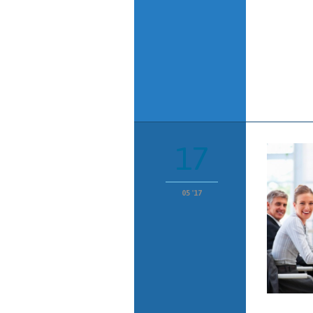
17
05 '17