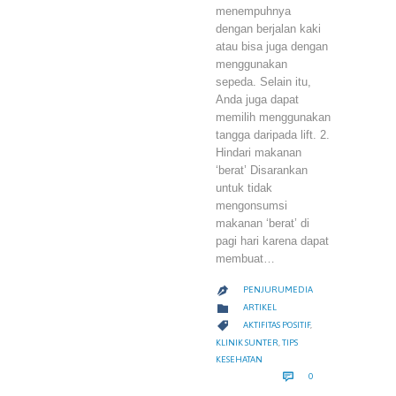
menempuhnya
dengan berjalan kaki
atau bisa juga dengan
menggunakan
sepeda. Selain itu,
Anda juga dapat
memilih menggunakan
tangga daripada lift. 2.
Hindari makanan
‘berat’ Disarankan
untuk tidak
mengonsumsi
makanan ‘berat’ di
pagi hari karena dapat
membuat…
PENJURUMEDIA

CATEGORY

ARTIKEL
CATEGORY

AKTIFITAS POSITIF
,
KLINIK SUNTER
,
TIPS
KESEHATAN
COMMENTS

0