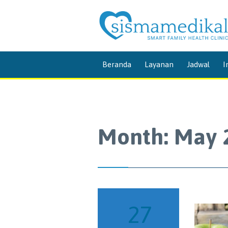
Beranda
Layanan
Jadwal
I
Month:
May 
27