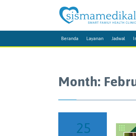
Beranda
Layanan
Jadwal
I
Month:
Febr
25