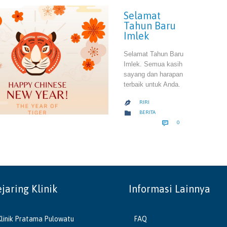
Selamat
Tahun Baru
Imlek
Selamat Tahun Baru
Imlek. Semua kasih
sayang dan harapan
terbaik untuk Anda.
RIRI

CATEGORY

BERITA
COMMENTS

0
ejaring Klinik
Informasi Lainnya
Klinik Pratama Pulowatu
FAQ