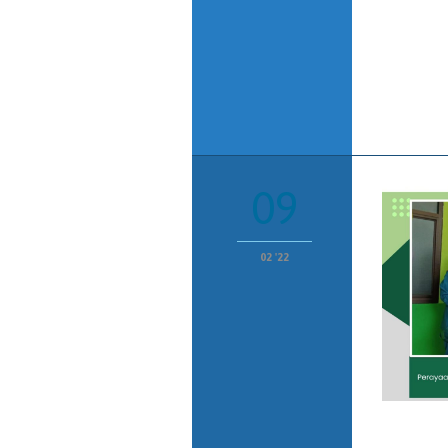
09
02 '22