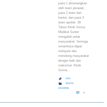
juara 1 dimenangkan
oleh team perawat,
juara 2 team dari
kantor, dan juara 3
team apotek. 38
Tahun Klinik Sisma
Medikal Sunter
mengabdi untuk
masyarakat. Semoga
senantiasa dapat
melayani dan
menolong masyarakat
dengan baik dan
maksimal. Klinik
Sisma…
RIRI

CATEGORY

BERITA
,
KEGIATAN
COMMENTS

0