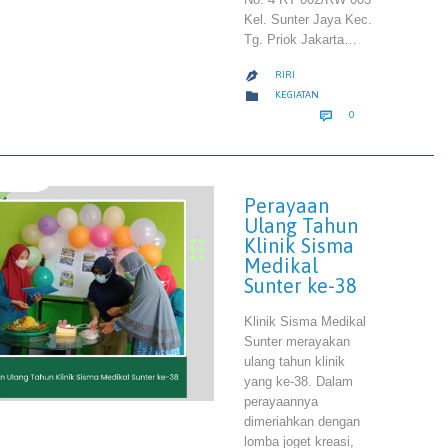
Kel. Sunter Jaya Kec.
Tg. Priok Jakarta…
RIRI

CATEGORY

KEGIATAN
COMMENTS

0
Perayaan
Ulang Tahun
Klinik Sisma
Medikal
Sunter ke-38
Klinik Sisma Medikal
Sunter merayakan
ulang tahun klinik
yang ke-38. Dalam
perayaannya
dimeriahkan dengan
lomba joget kreasi,