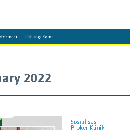
Skip
nformasi
Hubungi Kami
to
content
uary 2022
Sosialisasi
Proker Klinik