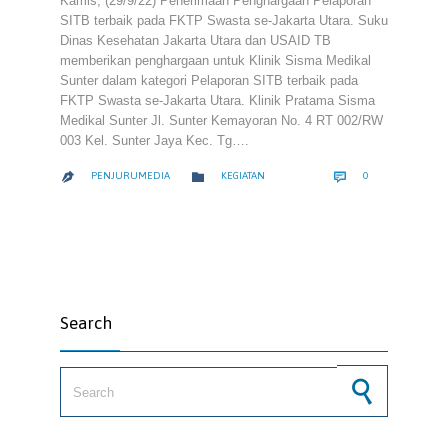
Kamis, (29/9/22) Penerimaan Penghargaan Pelaporan
SITB terbaik pada FKTP Swasta se-Jakarta Utara. Suku
Dinas Kesehatan Jakarta Utara dan USAID TB
memberikan penghargaan untuk Klinik Sisma Medikal
Sunter dalam kategori Pelaporan SITB terbaik pada
FKTP Swasta se-Jakarta Utara. Klinik Pratama Sisma
Medikal Sunter Jl. Sunter Kemayoran No. 4 RT 002/RW
003 Kel. Sunter Jaya Kec. Tg….
COMMENTS
CATEGORY


PENJURUMEDIA
KEGIATAN
0

Search
Search for: