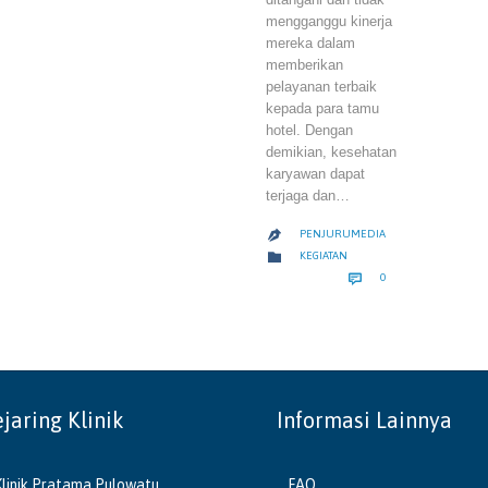
mengganggu kinerja
mereka dalam
memberikan
pelayanan terbaik
kepada para tamu
hotel. Dengan
demikian, kesehatan
karyawan dapat
terjaga dan…
PENJURUMEDIA

CATEGORY

KEGIATAN
COMMENTS

0
ejaring Klinik
Informasi Lainnya
Klinik Pratama Pulowatu
FAQ