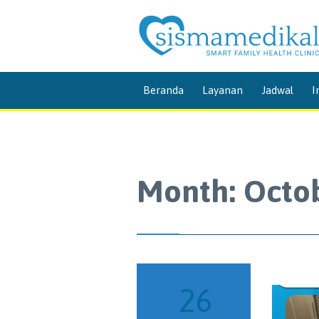
Beranda
Layanan
Jadwal
I
Month:
Octo
26