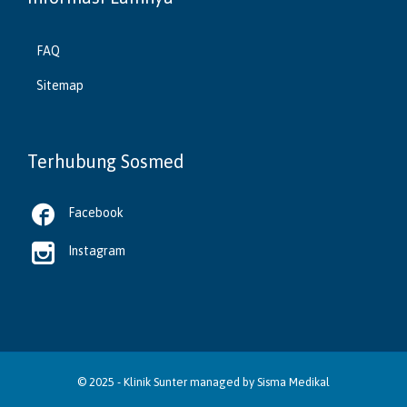
FAQ
Sitemap
Terhubung Sosmed

Facebook

Instagram
© 2025 -
Klinik Sunter
managed by
Sisma Medikal