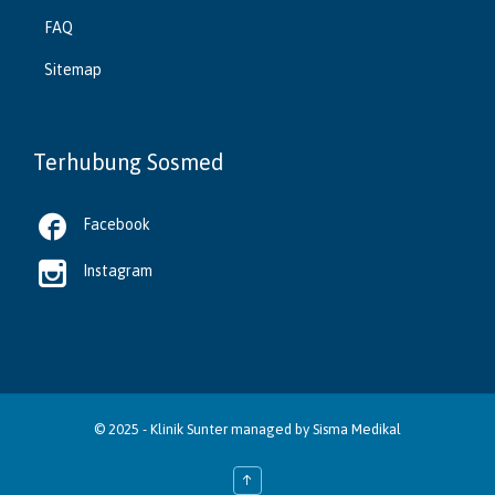
FAQ
Sitemap
Terhubung Sosmed

Facebook

Instagram
© 2025 -
Klinik Sunter
managed by
Sisma Medikal
↑