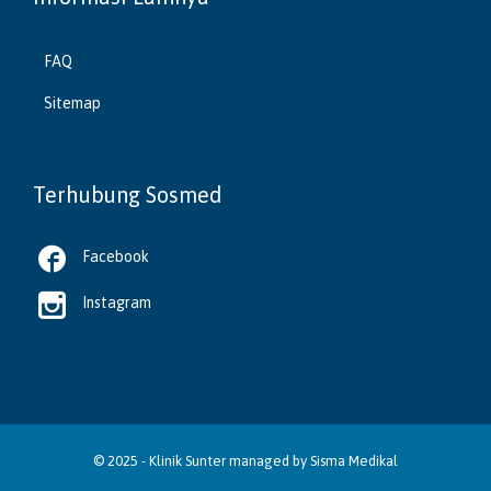
FAQ
Sitemap
Terhubung Sosmed

Facebook

Instagram
© 2025 -
Klinik Sunter
managed by
Sisma Medikal