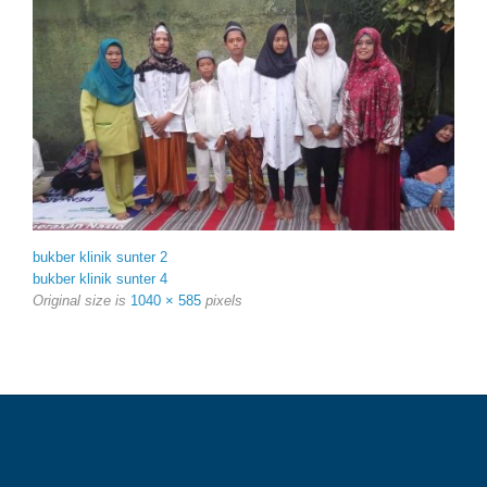
bukber klinik sunter 2
bukber klinik sunter 4
Original size is
1040 × 585
pixels