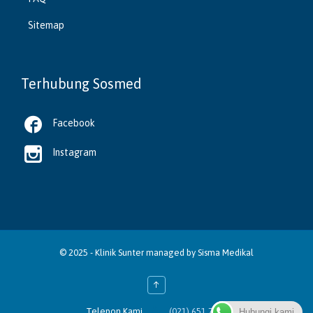
Sitemap
Terhubung Sosmed

Facebook

Instagram
© 2025 -
Klinik Sunter
managed by
Sisma Medikal
↑

Telepon Kami
(021) 651 7056
Hubungi kami