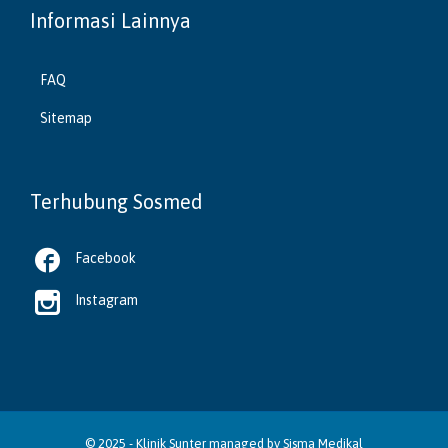
Informasi Lainnya
FAQ
Sitemap
Terhubung Sosmed

Facebook

Instagram
© 2025 -
Klinik Sunter
managed by
Sisma Medikal