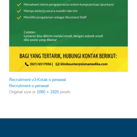
Recruitment-v3-Kotak-s-perawat
Recruitment-s-perawat
Original size is
1080 × 1920
pixels