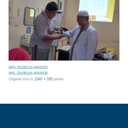
IMG-20190116-WA0025
IMG-20190116-WA0030
Original size is
1040 × 585
pixels