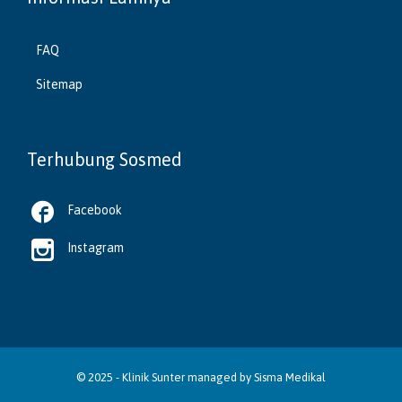
FAQ
Sitemap
Terhubung Sosmed

Facebook

Instagram
© 2025 -
Klinik Sunter
managed by
Sisma Medikal