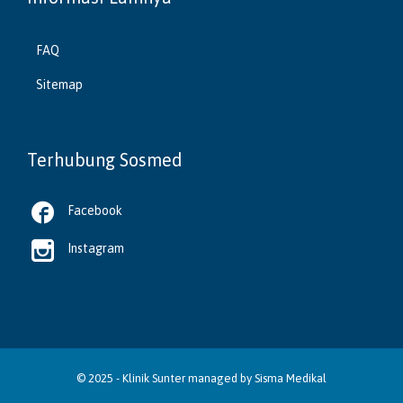
FAQ
Sitemap
Terhubung Sosmed

Facebook

Instagram
© 2025 -
Klinik Sunter
managed by
Sisma Medikal