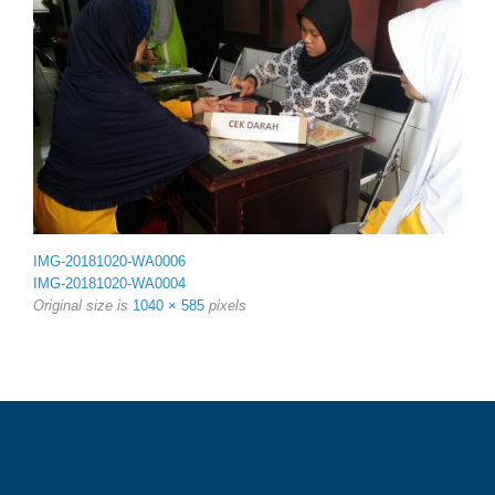
IMG-20181020-WA0006
IMG-20181020-WA0004
Original size is
1040 × 585
pixels