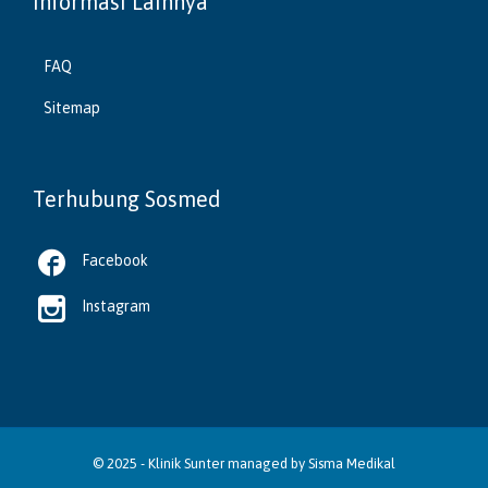
Informasi Lainnya
FAQ
Sitemap
Terhubung Sosmed

Facebook

Instagram
© 2025 -
Klinik Sunter
managed by
Sisma Medikal