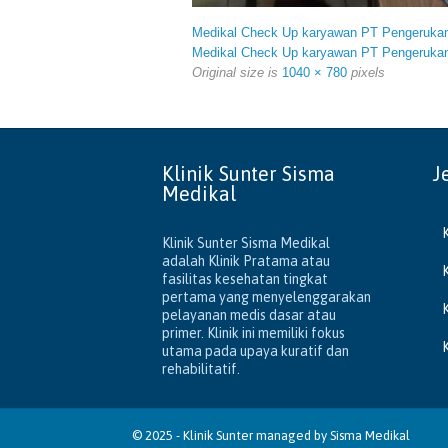
Medikal Check Up karyawan PT Pengerukan
Medikal Check Up karyawan PT Pengerukan
Original size is
1040 × 780
pixels
Klinik Sunter Sisma
J
Medikal
Klinik Sunter Sisma Medikal
adalah Klinik Pratama atau
fasilitas kesehatan tingkat
pertama yang menyelenggarakan
pelayanan medis dasar atau
primer. Klinik ini memiliki fokus
utama pada upaya kuratif dan
rehabilitatif.
© 2025 -
Klinik Sunter
managed by
Sisma Medikal