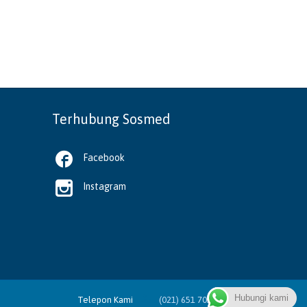
Terhubung Sosmed

Facebook

Instagram
Hubungi kami

Telepon Kami
(021) 651 7056