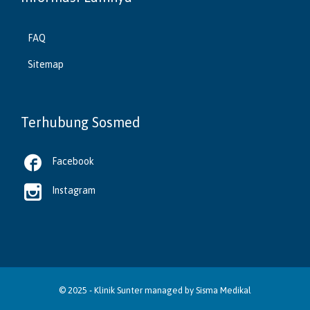
FAQ
Sitemap
Terhubung Sosmed

Facebook

Instagram
© 2025 -
Klinik Sunter
managed by
Sisma Medikal