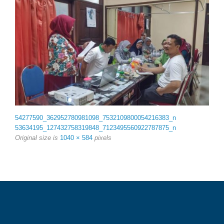
54277590_362952780981098_7532109800054216383_n
53634195_127432758319848_7123495560922787875_n
Original size is
1040 × 584
pixels