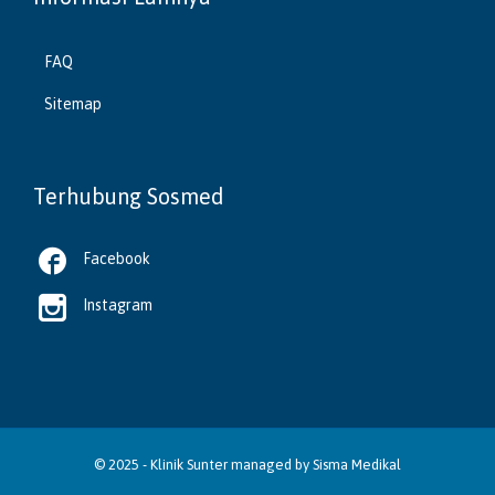
FAQ
Sitemap
Terhubung Sosmed

Facebook

Instagram
© 2025 -
Klinik Sunter
managed by
Sisma Medikal