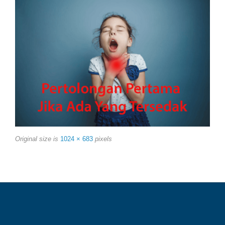
Original size is
1024 × 683
pixels