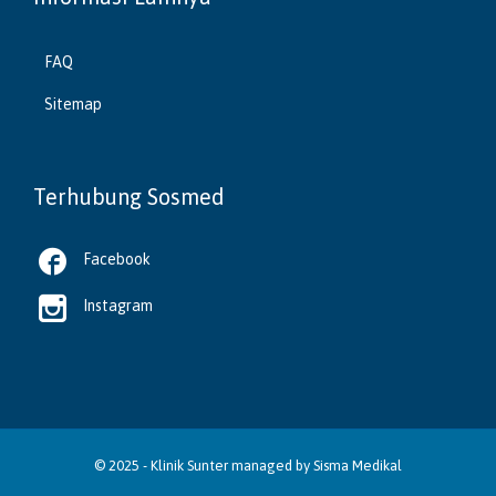
FAQ
Sitemap
Terhubung Sosmed

Facebook

Instagram
© 2025 -
Klinik Sunter
managed by
Sisma Medikal