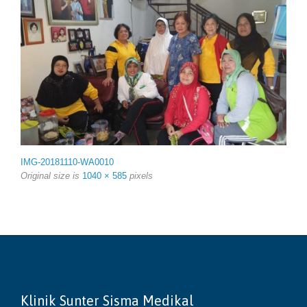
IMG-20181110-WA0010
Original size is
1040 × 585
pixels
Klinik Sunter Sisma Medikal