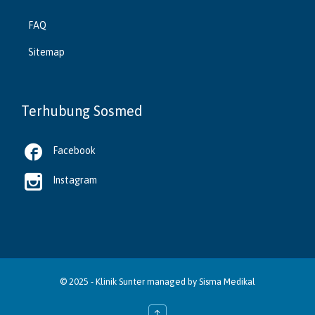
FAQ
Sitemap
Terhubung Sosmed

Facebook

Instagram
© 2025 -
Klinik Sunter
managed by
Sisma Medikal
↑