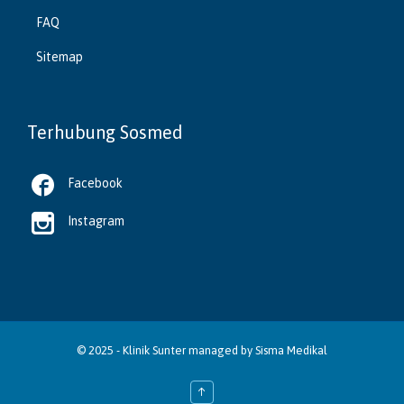
FAQ
Sitemap
Terhubung Sosmed

Facebook

Instagram
© 2025 -
Klinik Sunter
managed by
Sisma Medikal
↑