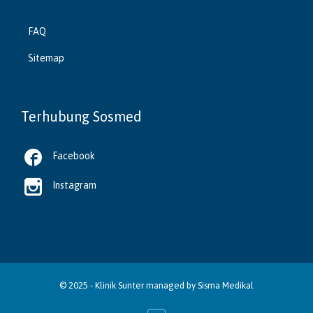
FAQ
Sitemap
Terhubung Sosmed

Facebook

Instagram
© 2025 -
Klinik Sunter
managed by
Sisma Medikal