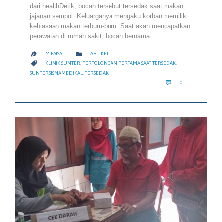
dari healthDetik, bocah tersebut tersedak saat makan
jajanan sempol. Keluarganya mengaku korban memiliki
kebiasaan makan terburu-buru. Saat akan mendapatkan
perawatan di rumah sakit, bocah bernama…
CATEGORY

M FAISAL
ARTIKEL

CATEGORY

KLINIK SUNTER
,
PERTOLONGAN PERTAMA SAAT TERSEDAK
,
SUNTERSISMAMEDIKAL
,
TERSEDAK
COMMENTS

0