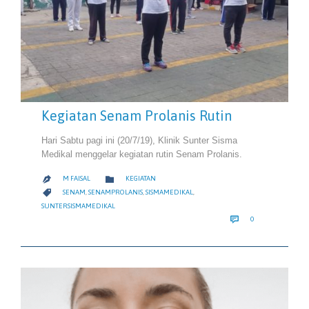
Kegiatan Senam Prolanis Rutin
Hari Sabtu pagi ini (20/7/19), Klinik Sunter Sisma
Medikal menggelar kegiatan rutin Senam Prolanis.
CATEGORY

M FAISAL
KEGIATAN

CATEGORY

SENAM
,
SENAMPROLANIS
,
SISMAMEDIKAL
,
SUNTERSISMAMEDIKAL
COMMENTS

0