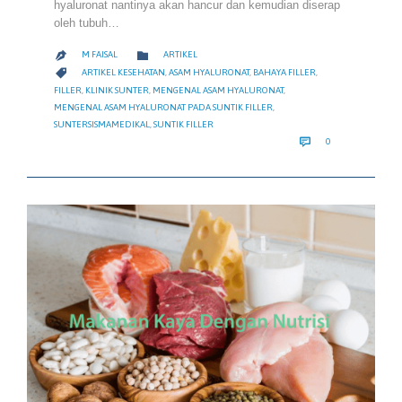
hyaluronat nantinya akan hancur dan kemudian diserap
oleh tubuh…
CATEGORY

M FAISAL
ARTIKEL

CATEGORY

ARTIKEL KESEHATAN
,
ASAM HYALURONAT
,
BAHAYA FILLER
,
FILLER
,
KLINIK SUNTER
,
MENGENAL ASAM HYALURONAT
,
MENGENAL ASAM HYALURONAT PADA SUNTIK FILLER
,
SUNTERSISMAMEDIKAL
,
SUNTIK FILLER
COMMENTS

0