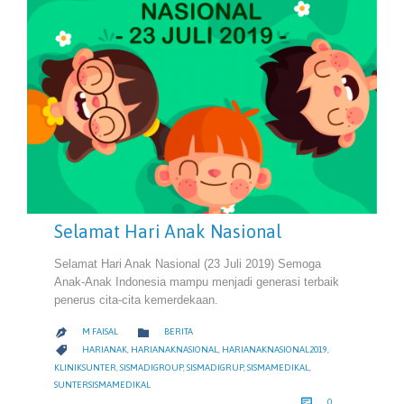
Selamat Hari Anak Nasional
Selamat Hari Anak Nasional (23 Juli 2019) Semoga
Anak-Anak Indonesia mampu menjadi generasi terbaik
penerus cita-cita kemerdekaan.
CATEGORY

M FAISAL
BERITA

CATEGORY

HARIANAK
,
HARIANAKNASIONAL
,
HARIANAKNASIONAL2019
,
KLINIKSUNTER
,
SISMADIGROUP
,
SISMADIGRUP
,
SISMAMEDIKAL
,
SUNTERSISMAMEDIKAL
COMMENTS

0