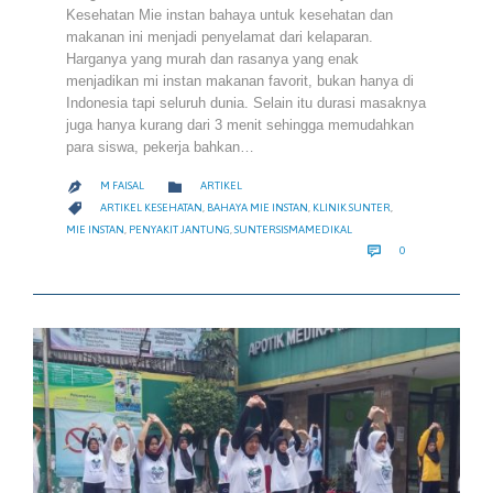
Kesehatan Mie instan bahaya untuk kesehatan dan
makanan ini menjadi penyelamat dari kelaparan.
Harganya yang murah dan rasanya yang enak
menjadikan mi instan makanan favorit, bukan hanya di
Indonesia tapi seluruh dunia. Selain itu durasi masaknya
juga hanya kurang dari 3 menit sehingga memudahkan
para siswa, pekerja bahkan…
CATEGORY

M FAISAL
ARTIKEL

CATEGORY

ARTIKEL KESEHATAN
,
BAHAYA MIE INSTAN
,
KLINIK SUNTER
,
MIE INSTAN
,
PENYAKIT JANTUNG
,
SUNTERSISMAMEDIKAL
COMMENTS

0