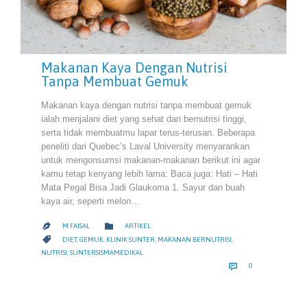
Makanan Kaya Dengan Nutrisi
Tanpa Membuat Gemuk
Makanan kaya dengan nutrisi tanpa membuat gemuk
ialah menjalani diet yang sehat dan bernutrisi tinggi,
serta tidak membuatmu lapar terus-terusan. Beberapa
peneliti dari Quebec’s Laval University menyarankan
untuk mengonsumsi makanan-makanan berikut ini agar
kamu tetap kenyang lebih lama: Baca juga: Hati – Hati
Mata Pegal Bisa Jadi Glaukoma 1. Sayur dan buah
kaya air, seperti melon…
CATEGORY

M FAISAL
ARTIKEL

CATEGORY

DIET
,
GEMUK
,
KLINIK SUNTER
,
MAKANAN BERNUTRISI
,
NUTRISI
,
SUNTERSISMAMEDIKAL
COMMENTS

0