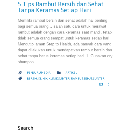
5 Tips Rambut Bersih dan Sehat
Tanpa Keramas Setiap Hari
Memiliki rambut bersih dan sehat adalah hal penting
bagi semua orang… salah satu cara untuk merawat
rambut adalah dengan cara keramas saat mandi, tetapi
tidak semua orang sempat untuk keramas setiap hari
Mengutip laman Step to Health, ada banyak cara yang
dapat dilakukan untuk mendapatkan rambut bersih dan
sehat tanpa harus keramas setiap hari. 1. Gunakan dry
shampoo…
CATEGORY

PENJURUMEDIA
ARTIKEL

CATEGORY

BERSIH
,
KLINIK
,
KLINIK SUNTER
,
RAMBUT
,
SEHAT
,
SUNTER
COMMENTS

0
Search