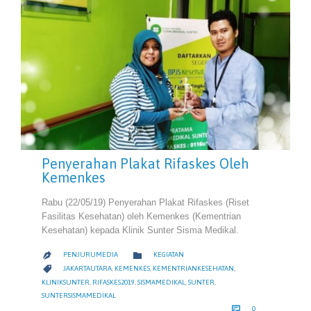
Penyerahan Plakat Rifaskes Oleh
Kemenkes
Rabu (22/05/19) Penyerahan Plakat Rifaskes (Riset
Fasilitas Kesehatan) oleh Kemenkes (Kementrian
Kesehatan) kepada Klinik Sunter Sisma Medikal.
CATEGORY

PENJURUMEDIA
KEGIATAN

CATEGORY

JAKARTAUTARA
,
KEMENKES
,
KEMENTRIANKESEHATAN
,
KLINIKSUNTER
,
RIFASKES2019
,
SISMAMEDIKAL
,
SUNTER
,
SUNTERSISMAMEDIKAL
COMMENTS

0