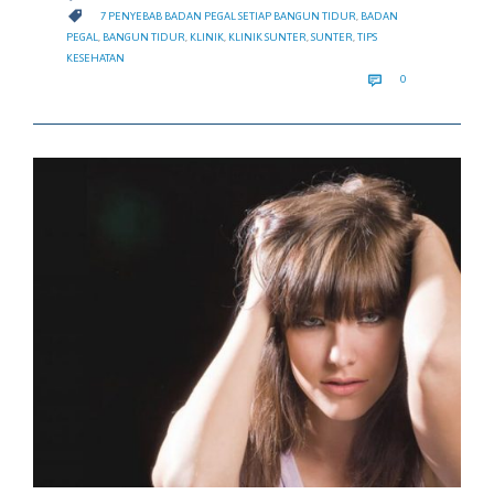
CATEGORY

7 PENYEBAB BADAN PEGAL SETIAP BANGUN TIDUR
,
BADAN
PEGAL
,
BANGUN TIDUR
,
KLINIK
,
KLINIK SUNTER
,
SUNTER
,
TIPS
KESEHATAN
COMMENTS

0