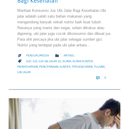
Bagi Kesehatan
Manfaat Konsumsi Jus Ubi Jalar Bagi Kesehatan Ubi
jalar adalah salah satu bahan makanan yang
mengandung banyak sekali nutrisi baik buat tubuh.
Rasanya yang manis dan segar, selain dikukus atau
digoreng, ubi jalar juga cocok dikonsumsi dan dibuat jus.
Para ahli percaya jika ubi jalar sebagai sumber gizi.
Nutrisi yang terdapat pada ubi jalar antara…
CATEGORY

PENJURUMEDIA
ARTIKEL

CATEGORY

GIZI
,
JUS
,
JUS UBI JALAR
,
KL
,
KLINIK
,
KLINIK SUNTER
,
MENYEHATKAN
,
PENCERNAAN
,
SUNTER
,
TIPS KESEHATAN
,
TULANG
,
UBI JALAR
COMMENTS

0