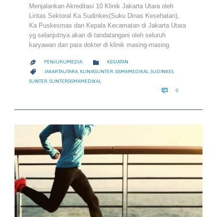
Menjalankan Akreditasi 10 Klinik Jakarta Utara oleh
Lintas Sektoral Ka Sudinkes(Suku Dinas Kesehatan),
Ka Puskesmas dan Kepala Kecamatan di Jakarta Utara
yg selanjutnya akan di tandatangani oleh seluruh
karyawan dan para dokter di klinik masing-masing.
CATEGORY

PENJURUMEDIA
KEGIATAN

CATEGORY

JAKARTAUTARA
,
KLINIKSUNTER
,
SISMAMEDIKAL
,
SUDINKES
,
SUNTER
,
SUNTERSISMAMEDIKAL
COMMENTS

0