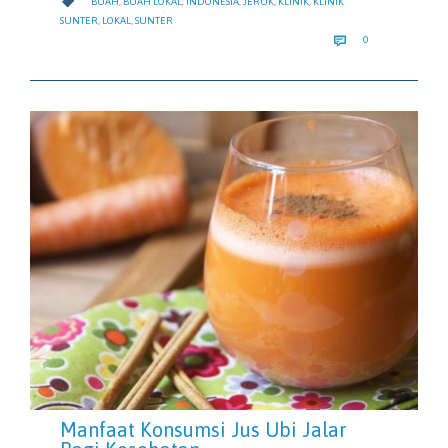
CATEGORY

BUAH
,
BUAH LOKAL
,
INDONESIA
,
JERUK
,
KLINIK
,
KLINIK
SUNTER
,
LOKAL
,
SUNTER
COMMENTS

0
Manfaat Konsumsi Jus Ubi Jalar