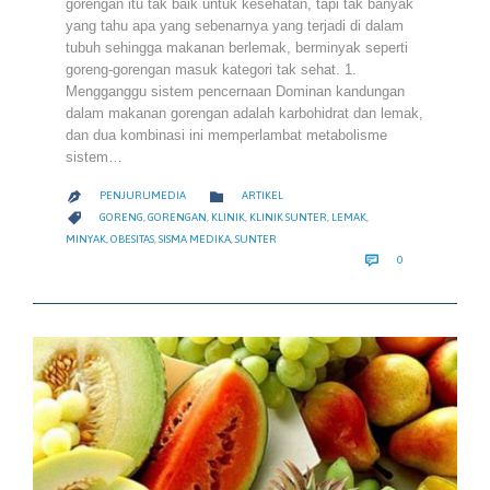
gorengan itu tak baik untuk kesehatan, tapi tak banyak
yang tahu apa yang sebenarnya yang terjadi di dalam
tubuh sehingga makanan berlemak, berminyak seperti
goreng-gorengan masuk kategori tak sehat. 1.
Mengganggu sistem pencernaan Dominan kandungan
dalam makanan gorengan adalah karbohidrat dan lemak,
dan dua kombinasi ini memperlambat metabolisme
sistem…
CATEGORY

PENJURUMEDIA
ARTIKEL

CATEGORY

GORENG
,
GORENGAN
,
KLINIK
,
KLINIK SUNTER
,
LEMAK
,
MINYAK
,
OBESITAS
,
SISMA MEDIKA
,
SUNTER
COMMENTS

0