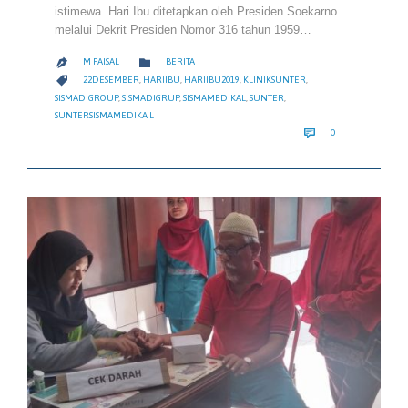
istimewa. Hari Ibu ditetapkan oleh Presiden Soekarno
melalui Dekrit Presiden Nomor 316 tahun 1959…
CATEGORY

M FAISAL
BERITA

CATEGORY

22DESEMBER
,
HARIIBU
,
HARIIBU2019
,
KLINIKSUNTER
,
SISMADIGROUP
,
SISMADIGRUP
,
SISMAMEDIKAL
,
SUNTER
,
SUNTERSISMAMEDIKA L
COMMENTS

0