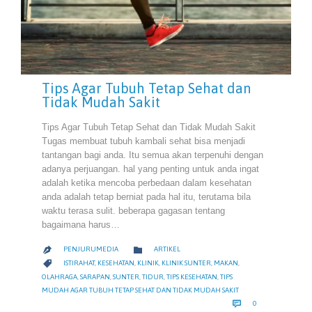
Tips Agar Tubuh Tetap Sehat dan
Tidak Mudah Sakit
Tips Agar Tubuh Tetap Sehat dan Tidak Mudah Sakit
Tugas membuat tubuh kambali sehat bisa menjadi
tantangan bagi anda. Itu semua akan terpenuhi dengan
adanya perjuangan. hal yang penting untuk anda ingat
adalah ketika mencoba perbedaan dalam kesehatan
anda adalah tetap berniat pada hal itu, terutama bila
waktu terasa sulit. beberapa gagasan tentang
bagaimana harus…
CATEGORY

PENJURUMEDIA
ARTIKEL

CATEGORY

ISTIRAHAT
,
KESEHATAN
,
KLINIK
,
KLINIK SUNTER
,
MAKAN
,
OLAHRAGA
,
SARAPAN
,
SUNTER
,
TIDUR
,
TIPS KESEHATAN
,
TIPS
MUDAH AGAR TUBUH TETAP SEHAT DAN TIDAK MUDAH SAKIT
COMMENTS

0