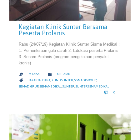
Kegiatan Klinik Sunter Bersama
Peserta Prolanis
Rabu (24/07/19) Kegiatan Klinik Sunter Sisma Medikal :
1. Pemeriksaan gula darah 2. Edukasi peserta Prolanis
3. Senam Prolanis (program pengelolaan penyakit
kronis)
CATEGORY

M FAISAL
KEGIATAN

CATEGORY

JAKARTAUTARA
,
KLINIKSUNTER
,
SISMADIGROUP
,
SISMADIGRUP
,
SISMAMEDIKAL
,
SUNTER
,
SUNTERSISMAMEDIKAL
COMMENTS

0