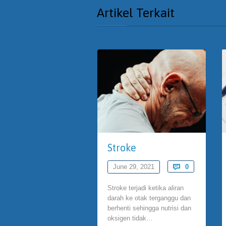
Artikel Terkait
Stroke
Comments
June 29, 2021

0
Stroke terjadi ketika aliran
darah ke otak terganggu dan
berhenti sehingga nutrisi dan
oksigen tidak…