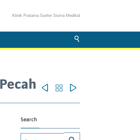
Klinik Pratama Sunter Sisma Medikal

-Pecah



omments
Search
Search for: