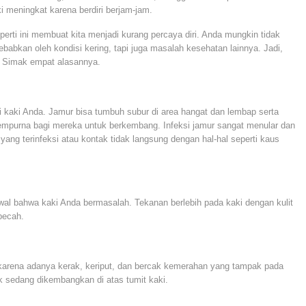
 meningkat karena berdiri berjam-jam.
erti ini membuat kita menjadi kurang percaya diri. Anda mungkin tidak
sebabkan oleh kondisi kering, tapi juga masalah kesehatan lainnya. Jadi,
? Simak empat alasannya.
i kaki Anda. Jamur bisa tumbuh subur di area hangat dan lembap serta
mpurna bagi mereka untuk berkembang. Infeksi jamur sangat menular dan
 yang terinfeksi atau kontak tidak langsung dengan hal-hal seperti kaus
wal bahwa kaki Anda bermasalah. Tekanan berlebih pada kaki dengan kulit
pecah.
i karena adanya kerak, keriput, dan bercak kemerahan yang tampak pada
ak sedang dikembangkan di atas tumit kaki.