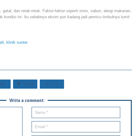
gatal, dan retak-retak. Faktor-faktor seperti stres, sabun, alergi makanan,
 kondisi ini. Itu sebabnya eksim pun kadang jadi pemicu timbulnya tumit
ah
,
klinik sunter


Like
Tweet
+1
Write a comment: