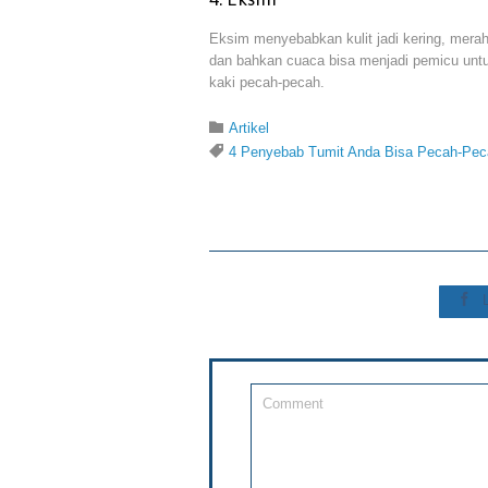
Eksim menyebabkan kulit jadi kering, merah, 
dan bahkan cuaca bisa menjadi pemicu untuk
kaki pecah-pecah.
Category

Artikel
Tags

4 Penyebab Tumit Anda Bisa Pecah-Pec
