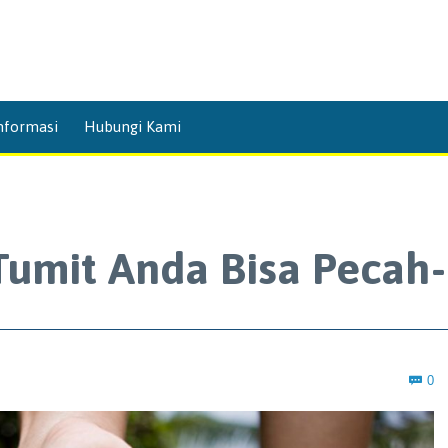
Skip
nformasi
Hubungi Kami
to
content
Tumit Anda Bisa Pecah
C
0
