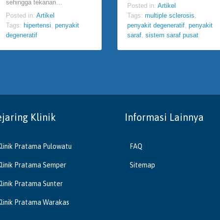
sehingga tekanan…
Posted in:
Artikel
Posted in:
Artikel
Tags:
multiple sclerosis
,
Tags:
hipertensi
,
penyakit
penyakit degeneratif
,
penyakit
degeneratif
saraf
,
sistem saraf pusat
ejaring Klinik
Informasi Lainnya
Klinik Pratama Pulowatu
FAQ
Klinik Pratama Semper
Sitemap
Klinik Pratama Sunter
Klinik Pratama Warakas