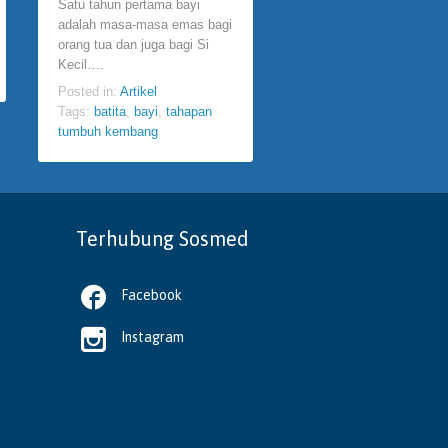
Satu tahun pertama bayi
kegiatan yang telah ada
adalah masa-masa emas bagi
semenjak manusia ada.
orang tua dan juga bagi Si
Storytelling juga…
Kecil….
Posted in:
Artikel
Posted in:
Artikel
Tags:
Anak
,
mendongen
Tags:
batita
,
bayi
,
tahapan
storytelling
tumbuh kembang
Terhubung Sosmed

Facebook

Instagram