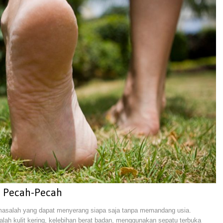
a Pecah-Pecah
 masalah yang dapat menyerang siapa saja tanpa memandang usia.
lah kulit kering, kelebihan berat badan, menggunakan sepatu terbuka