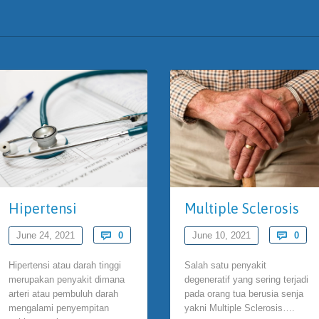
Hipertensi
Multiple Sclerosis
Comments
Com
June 24, 2021

0
June 10, 2021

0
Hipertensi atau darah tinggi
Salah satu penyakit
merupakan penyakit dimana
degeneratif yang sering terjadi
arteri atau pembuluh darah
pada orang tua berusia senja
mengalami penyempitan
yakni Multiple Sclerosis….