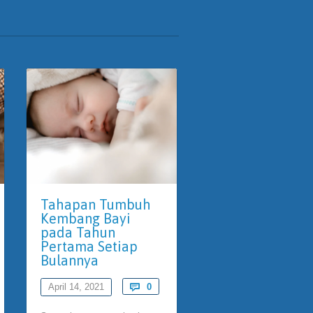
Tahapan Tumbuh
Pentingnya
Kembang Bayi
Mendongeng P
pada Tahun
Anak
ments
Pertama Setiap
Bulannya
April 9, 2021

Comments
April 14, 2021

0
Storytelling atau bercerit
atau mendongeng meru