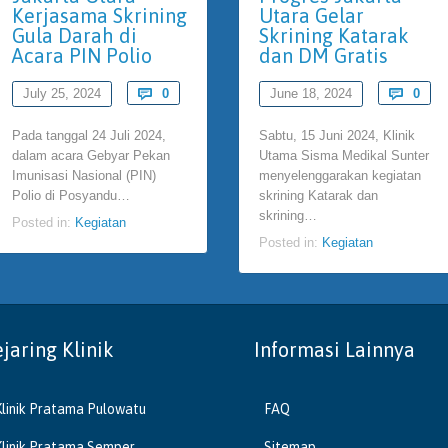
Kerjasama Skrining
Utara Gelar
Gula Darah di
Skrining Katarak
Acara PIN Polio
dan DM Gratis
Comments
Com
July 25, 2024

0
June 18, 2024

0
Pada tanggal 24 Juli 2024,
Sabtu, 15 Juni 2024, Klinik
dalam acara Gebyar Pekan
Utama Sisma Medikal Sunter
Imunisasi Nasional (PIN)
menyelenggarakan kegiatan
Polio di Posyandu…
skrining Katarak dan
skrining…
Posted in:
Kegiatan
Posted in:
Kegiatan
ejaring Klinik
Informasi Lainnya
Klinik Pratama Pulowatu
FAQ
Klinik Pratama Semper
Sitemap