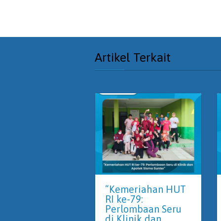
Artikel Terkait
“Kemeriahan HUT
RI ke-79:
Perlombaan Seru
di Klinik dan