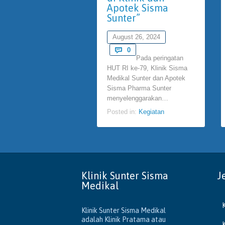
Apotek Sisma
Sunter”
August 26, 2024
Comments

0
Pada peringatan
HUT RI ke-79, Klinik Sisma
Medikal Sunter dan Apotek
Sisma Pharma Sunter
menyelenggarakan…
Posted in:
Kegiatan
Klinik Sunter Sisma
J
Medikal
Klinik Sunter Sisma Medikal
adalah Klinik Pratama atau