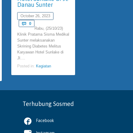
Danau Sunter
September 7, 2023
October 26, 2023
Comments

0
Klinik Sisma
Comments

0
ments
Rabu, (25/10/23)
Medikal Sunter melakuk
Klinik Pratama Sisma Medikal
Medikal Check Up kary
Sunter melaksanakan
PT Pengerukan Indonesi
Skrining Diabetes Melitus
Medikal Check Up…
Karyawan Hotel Sunlake di
Posted in:
Kegiatan
Jl….
Posted in:
Kegiatan
Terhubung Sosmed

Facebook