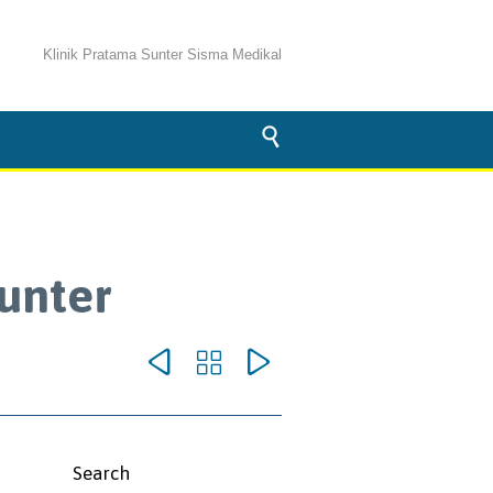
Klinik Pratama Sunter Sisma Medikal

Sunter



omments
Search