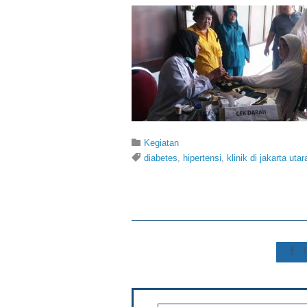
Category

Kegiatan
Tags

diabetes
,
hipertensi
,
klinik di jakarta utar
