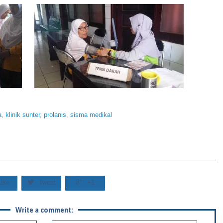
a
,
klinik sunter
,
prolanis
,
sisma medikal


Like
Tweet
+1
Write a comment: