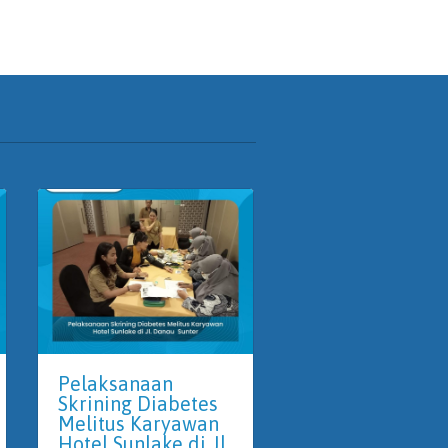
Pelaksanaan
Medikal Check
Skrining Diabetes
karyawan PT
Melitus Karyawan
Pengerukan
Hotel Sunlake di Jl.
Indonesia