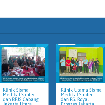
Klinik Sisma
Klinik Utama Sisma
Medikal Sunter
Medikal Sunter
dan BPJS Cabang
dan RS. Royal
Jakarta Utara
Progres Jakarta