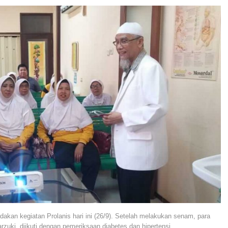
akan kegiatan Prolanis hari ini (26/9). Setelah melakukan senam, para
arzuki, diikuti dengan pemeriksaan diabetes dan hipertensi.