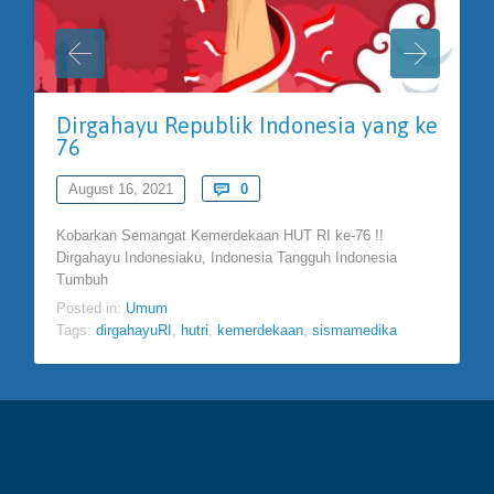
Dirgahayu Republik Indonesia yang ke
76
Comments
August 16, 2021

0
Kobarkan Semangat Kemerdekaan HUT RI ke-76 !!
Dirgahayu Indonesiaku, Indonesia Tangguh Indonesia
Tumbuh
Posted in:
Umum
Tags:
dirgahayuRI
,
hutri
,
kemerdekaan
,
sismamedika