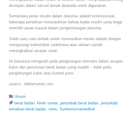
disimpan dalam sel-sel lemak daripada untuk digunakan.
Sementara peran insulin dalam obesitas adalah kontroversial,
beberapa penelitian menunjukkan bahwa kadar insulin yang tinggi
memiliki peran kausal dalam pengembangan obesitas.
Salah satu cara terbaik untuk menurunkan insulin adalah dengan
mengurangi karbohidrat sederhana atau olahan sambil
meningkatkan asupan serat.
Ini biasanya mengarah pada pengurangan otomatis dalam asupan
kalori dan penurunan berat badan yang mudah – tidak perlu
penghitungan kalori atau kontrol porsi.
source : doktersehat.com
Category

Umum
Tags

berat badan
,
klinik sunter
,
penyebab berat badan
,
penyebab
kenaikan berat badan
,
stres
,
Suntersismamedikal