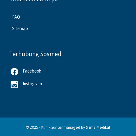
FAQ
Sitemap
Terhubung Sosmed

Facebook

Instagram
© 2025 -
Klinik Sunter
managed by
Sisma Medikal