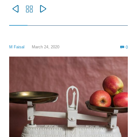



Com
M Faisal
March 24, 2020
0
