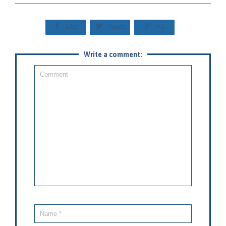



Like
Tweet
+1
Write a comment: