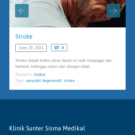
Stroke
Comments
June 29, 2021

0
Stroke terjadi ketika aliran darah ke otak terganggu dan
berhenti sehingga nutrisi dan oksigen tidak…
Posted in:
Artikel
Tags:
penyakit degeneratif
,
stroke
Klinik Sunter Sisma Medikal