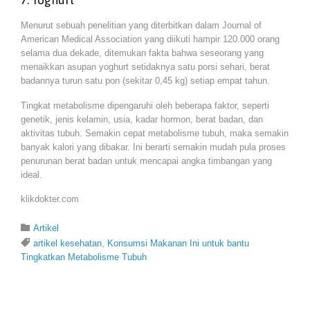
7. Yoghurt
Menurut sebuah penelitian yang diterbitkan dalam Journal of
American Medical Association yang diikuti hampir 120.000 orang
selama dua dekade, ditemukan fakta bahwa seseorang yang
menaikkan asupan yoghurt setidaknya satu porsi sehari, berat
badannya turun satu pon (sekitar 0,45 kg) setiap empat tahun.
Tingkat metabolisme dipengaruhi oleh beberapa faktor, seperti
genetik, jenis kelamin, usia, kadar hormon, berat badan, dan
aktivitas tubuh. Semakin cepat metabolisme tubuh, maka semakin
banyak kalori yang dibakar. Ini berarti semakin mudah pula proses
penurunan berat badan untuk mencapai angka timbangan yang
ideal.
klikdokter.com
Category

Artikel
Tags

artikel kesehatan
,
Konsumsi Makanan Ini untuk bantu
Tingkatkan Metabolisme Tubuh