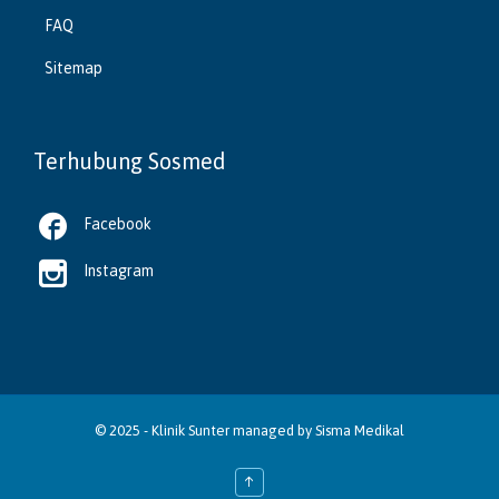
FAQ
Sitemap
Terhubung Sosmed

Facebook

Instagram
© 2025 -
Klinik Sunter
managed by
Sisma Medikal
↑