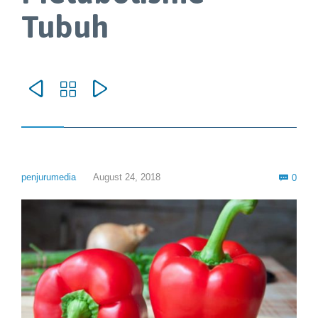
Tubuh



Com
penjurumedia
August 24, 2018
0
