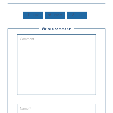



Like
Tweet
+1
Write a comment: