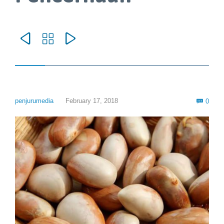



Com
penjurumedia
February 17, 2018
0
