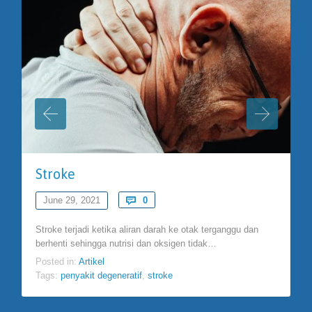
Stroke
Comments
June 29, 2021

0
Stroke terjadi ketika aliran darah ke otak terganggu dan
berhenti sehingga nutrisi dan oksigen tidak…
Posted in:
Artikel
Tags:
penyakit degeneratif
,
stroke