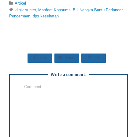
Category

Artikel
Tags

klinik sunter
,
Manfaat Konsumsi Biji Nangka Bantu Perlancar
Pencernaan
,
tips kesehatan



Like
Tweet
+1
Write a comment: