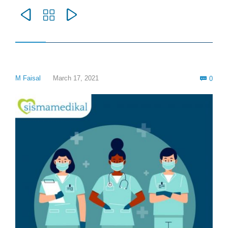



Com
M Faisal
March 17, 2021
0
