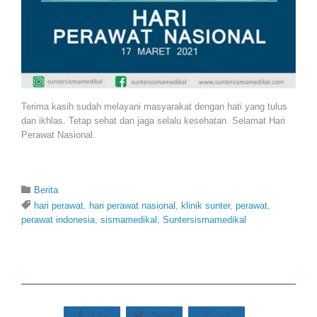
Terima kasih sudah melayani masyarakat dengan hati yang tulus
dan ikhlas. Tetap sehat dan jaga selalu kesehatan. Selamat Hari
Perawat Nasional.
Category

Berita
Tags

hari perawat
,
hari perawat nasional
,
klinik sunter
,
perawat
,
perawat indonesia
,
sismamedikal
,
Suntersismamedikal



Like
Tweet
+1