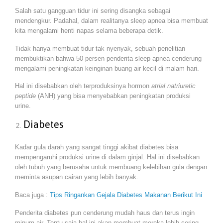
Salah satu gangguan tidur ini sering disangka sebagai
mendengkur. Padahal, dalam realitanya sleep apnea bisa membuat
kita mengalami henti napas selama beberapa detik.
Tidak hanya membuat tidur tak nyenyak, sebuah penelitian
membuktikan bahwa 50 persen penderita sleep apnea cenderung
mengalami peningkatan keinginan buang air kecil di malam hari.
Hal ini disebabkan oleh terproduksinya hormon
atrial natriuretic
peptide
(ANH) yang bisa menyebabkan peningkatan produksi
urine.
Diabetes
Kadar gula darah yang sangat tinggi akibat diabetes bisa
mempengaruhi produksi urine di dalam ginjal. Hal ini disebabkan
oleh tubuh yang berusaha untuk membuang kelebihan gula dengan
meminta asupan cairan yang lebih banyak.
Baca juga :
Tips Ringankan Gejala Diabetes Makanan Berikut Ini
Penderita diabetes pun cenderung mudah haus dan terus ingin
minum air. Tentu saja hal ini akan membuat mereka lebih sering