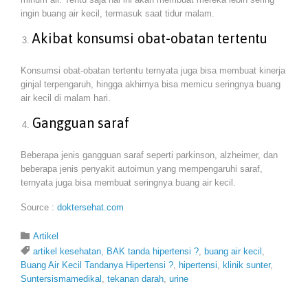
ingin buang air kecil, termasuk saat tidur malam.
Akibat konsumsi obat-obatan tertentu
Konsumsi obat-obatan tertentu ternyata juga bisa membuat kinerja
ginjal terpengaruh, hingga akhirnya bisa memicu seringnya buang
air kecil di malam hari.
Gangguan saraf
Beberapa jenis gangguan saraf seperti parkinson, alzheimer, dan
beberapa jenis penyakit autoimun yang mempengaruhi saraf,
ternyata juga bisa membuat seringnya buang air kecil.
Source :
doktersehat.com
Category

Artikel
Tags

artikel kesehatan
,
BAK tanda hipertensi ?
,
buang air kecil
,
Buang Air Kecil Tandanya Hipertensi ?
,
hipertensi
,
klinik sunter
,
Suntersismamedikal
,
tekanan darah
,
urine