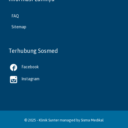
FAQ
Sitemap
Terhubung Sosmed

Facebook

Instagram
© 2025 -
Klinik Sunter
managed by
Sisma Medikal