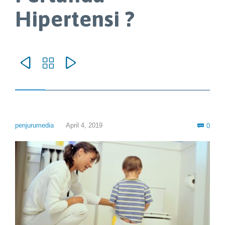
Hipertensi ?



Com
penjurumedia
April 4, 2019
0
