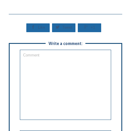



Like
Tweet
+1
Write a comment: