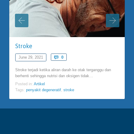
Stroke
Comments
June 29, 2021

0
Stroke terjadi ketika aliran darah ke otak terganggu dan
berhenti sehingga nutrisi dan oksigen tidak…
Posted in:
Artikel
Tags:
penyakit degeneratif
,
stroke