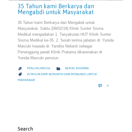
35 Tahun kami Berkarya dan
Mengabdi untuk Masyarakat
35 Tahun kami Berkarya dan Mengabdi untuk
Masyarakat. Sabtu (09/02/19) Klinik Sunter Sisma
Medikal mengadakan 1. Tasyakuran HUT Klinik Sunter
Sisma Medikal ke-35. 2. Serah terima jabatan dr. Yunida
Marzuki kepada dr. Yandita Nelianti sebagai
Penanggung jawab Klinik Pratama dikarenakan dr
Yunida Marzuki pensiun.
CATEGORY

PENJURUMEDIA
BERITA
,
KEGIATAN

CATEGORY

35 TAHUN KAMI BERKARYA DAN MENGABDI UNTUK
MASYARAKAT
COMMENTS

0
Search