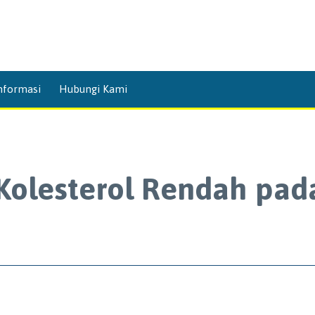
Skip
nformasi
Hubungi Kami
to
content
Kolesterol Rendah pad