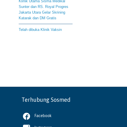
Klinik Utama Sisma Medikal
Sunter dan RS. Royal Progres
Jakarta Utara Gelar Skrining
Katarak dan DM Gratis
Telah dibuka Klinik Vaksin
Terhubung Sosmed

Facebook