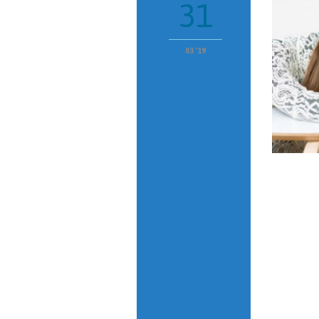
31
03 '19