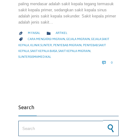
paling mendasar adalah sakit kepala tegang termasuk
sakit kepala primer, sedangkan sakit kepala sinus
adalah jenis sakit kepala sekunder. Sakit kepala primer
adalah jenis sakit…
CATEGORY

M FAISAL
ARTIKEL

CATEGORY

CARA MENGATASI MIGRAIN
,
GEJALA MIGRAIN
,
GEJALA SAKIT
KEPALA
,
KLINIK SUNTER
,
PENYEBAB MIGRAIN
,
PENYEBAB SAKIT
KEPALA
,
SAKIT KEPALA BIASA
,
SAKIT KEPALA MIGRAIN
,
SUNTERSISMAMEDIKAL
COMMENTS

0
Search
Search for: