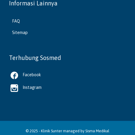
Informasi Lainnya
FAQ
Sitemap
Terhubung Sosmed

Facebook

Instagram
© 2025 -
Klinik Sunter
managed by
Sisma Medikal