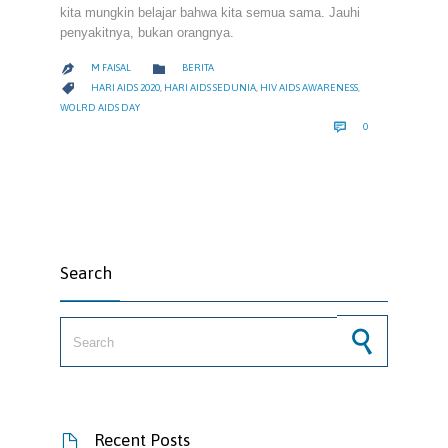
kita mungkin belajar bahwa kita semua sama. Jauhi
penyakitnya, bukan orangnya.
CATEGORY

M FAISAL
BERITA

CATEGORY

HARI AIDS 2020
,
HARI AIDS SEDUNIA
,
HIV AIDS AWARENESS
,
WOLRD AIDS DAY
COMMENTS

0
Search
Search for:
Recent Posts
