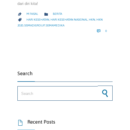
dari diri kita!
CATEGORY

M FAISAL
BERITA

CATEGORY

HARI KESEHATAN
,
HARI KESEHATAN NASIONAL
,
HKN
,
HKN
2020
,
SISMADIGROUP
,
SISMAMEDIKA
COMMENTS

0
Search
Search for:
Recent Posts
