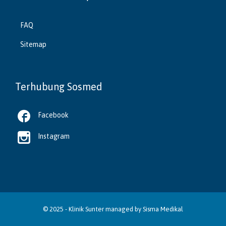
FAQ
Sitemap
Terhubung Sosmed

Facebook

Instagram
© 2025 -
Klinik Sunter
managed by
Sisma Medikal