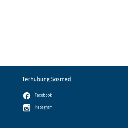
Terhubung Sosmed

Facebook

Instagram