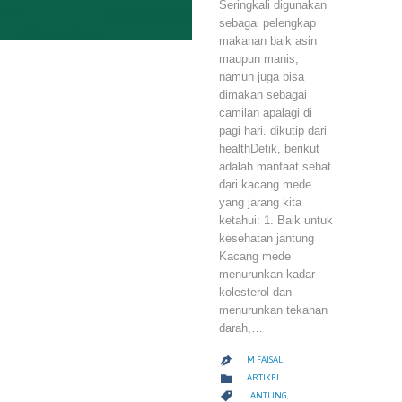
Seringkali digunakan
sebagai pelengkap
makanan baik asin
maupun manis,
namun juga bisa
dimakan sebagai
camilan apalagi di
pagi hari. dikutip dari
healthDetik, berikut
adalah manfaat sehat
dari kacang mede
yang jarang kita
ketahui: 1. Baik untuk
kesehatan jantung
Kacang mede
menurunkan kadar
kolesterol dan
menurunkan tekanan
darah,…
M FAISAL

CATEGORY

ARTIKEL
CATEGORY

JANTUNG
,