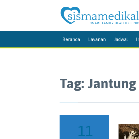
Beranda
Layanan
Jadwal
I
Tag:
Jantung
11