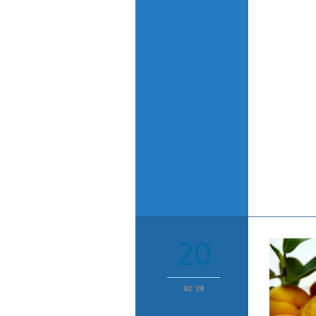
20
02 '20