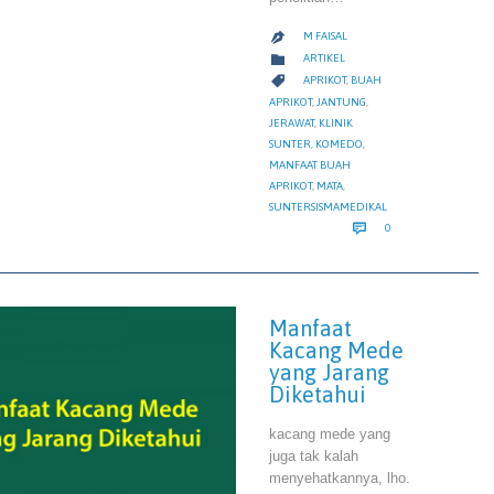
M FAISAL

CATEGORY

ARTIKEL
CATEGORY

APRIKOT
,
BUAH
APRIKOT
,
JANTUNG
,
JERAWAT
,
KLINIK
SUNTER
,
KOMEDO
,
MANFAAT BUAH
APRIKOT
,
MATA
,
SUNTERSISMAMEDIKAL
COMMENTS

0
Manfaat
Kacang Mede
yang Jarang
Diketahui
kacang mede yang
juga tak kalah
menyehatkannya, lho.