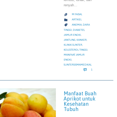
renyah…
M FAISAL

CATEGORY

ARTIKEL
CATEGORY

ANEMIA
,
DARA
TINGGI
,
DIABETES
,
JAMUR ENOKI
,
JANTUNG
,
KANKER
,
KLINIK SUNTER
,
KOLESTEROL TINGGI
,
MANFAAT JAMUR
ENOKI
,
SUNTERSISMAMEDIKAL
COMMENT

1
Manfaat Buah
Aprikot untuk
Kesehatan
Tubuh