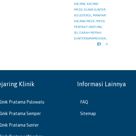
KACANG
,
KACANG
MEDE
,
KLINIK SUNTER
,
KOLESTEROL
,
MANFAAT
KACANG MEDE
,
MEDE
,
PENYAKIT JANTUNG
,
SEL DARAH MERAH
,
SUNTERSISMAMEDIKAL
COMMENTS

0
ejaring Klinik
Informasi Lainnya
Klinik Pratama Pulowatu
FAQ
Klinik Pratama Semper
Sitemap
Klinik Pratama Sunter