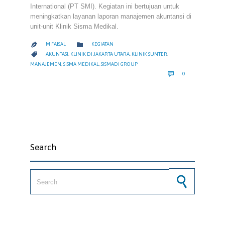
International (PT SMI). Kegiatan ini bertujuan untuk
meningkatkan layanan laporan manajemen akuntansi di
unit-unit Klinik Sisma Medikal.
CATEGORY

M FAISAL
KEGIATAN

CATEGORY

AKUNTASI
,
KLINIK DI JAKARTA UTARA
,
KLINIK SUNTER
,
MANAJEMEN
,
SISMA MEDIKAL
,
SISMADI GROUP
COMMENTS

0
Search
Search for: