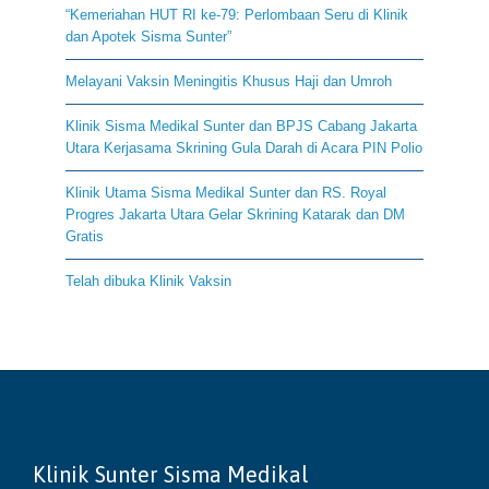
“Kemeriahan HUT RI ke-79: Perlombaan Seru di Klinik
dan Apotek Sisma Sunter”
Melayani Vaksin Meningitis Khusus Haji dan Umroh
Klinik Sisma Medikal Sunter dan BPJS Cabang Jakarta
Utara Kerjasama Skrining Gula Darah di Acara PIN Polio
Klinik Utama Sisma Medikal Sunter dan RS. Royal
Progres Jakarta Utara Gelar Skrining Katarak dan DM
Gratis
Telah dibuka Klinik Vaksin
Klinik Sunter Sisma Medikal