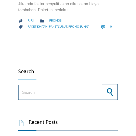
Jika ada faktor penyulit akan dikenakan biaya
tambahan. Paket ini berlaku…
CATEGORY

RIRI
PROMOSI

COMMENTS
CATEGORY


PAKET KHITAN
,
PAKET SUNAT
,
PROMO SUNAT
0
Search
Search for:
Recent Posts
