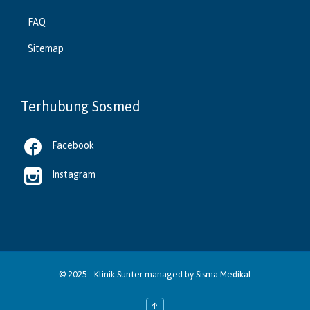
FAQ
Sitemap
Terhubung Sosmed

Facebook

Instagram
© 2025 -
Klinik Sunter
managed by
Sisma Medikal
↑