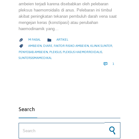
ambeien terjadi karena disebabkan oleh pelebaran
pleksus haemorroidalis di anus. Pelebaran ini timbul
akibat peningkatan tekanan pembuluh darah vena saat
mengejan keras (konstipasi) atau perubahan
haemodinamik yang…
CATEGORY

M FAISAL
ARTIKEL

CATEGORY

AMBEIEN
,
DIARE
,
FAKTOR RISIKO AMBEIEN
,
KLINIK SUNTER
,
PENYEBAB AMBEIEN
,
PLEKSUS
,
PLEKSUS HAEMORROIDALIS
,
SUNTERSISMAMEDIKAL
COMMENT

1
Search
Search for: