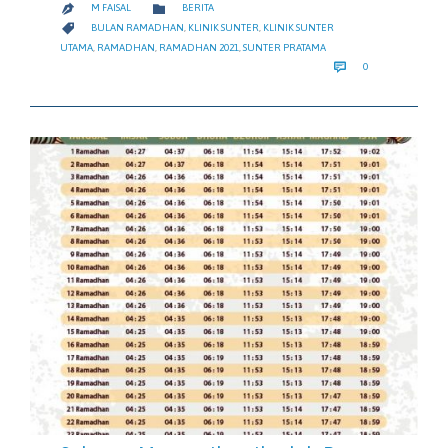
CATEGORY

M FAISAL
BERITA

CATEGORY

BULAN RAMADHAN
,
KLINIK SUNTER
,
KLINIK SUNTER
UTAMA
,
RAMADHAN
,
RAMADHAN 2021
,
SUNTER PRATAMA
COMMENTS

0