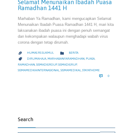
Selamat Menunaikan Ibadah Puasa
Ramadhan 1441 H
Marhaban Ya Ramadhan, kami mengucapkan Selamat
Menunaikan Ibadah Puasa Ramadhan 1441 H, mari kita
laksanakan ibadah puasa ini dengan penuh semangat
dan kekompakan walaupun menghadapi wabah virus
corona dengan tetap dirumah.
CATEGORY

HUMAS RS SUKMUL
BERITA

CATEGORY

DIRUMAHAJA
,
MARHABANYARAMADHAN
,
PUASA
,
RAMADHAN
,
SISMADIGROUP
,
SISMADIGRUP
,
SISMAMEDIKAINTERNASIONAL
,
SISMAMEDIKAL
,
STAYATHOME
COMMENTS

0
Search