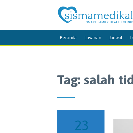
Beranda
Layanan
Jadwal
I
Tag:
salah ti
23