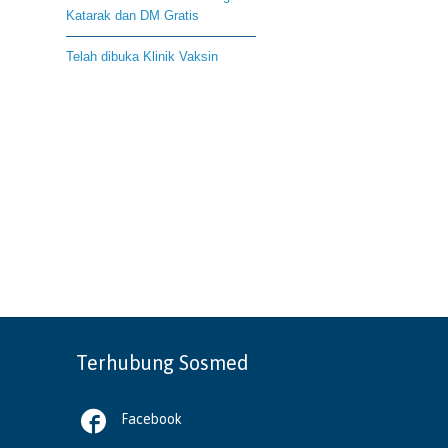
Katarak dan DM Gratis
Telah dibuka Klinik Vaksin
Terhubung Sosmed

Facebook