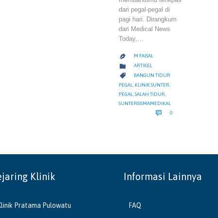
dari pegal-pegal di
pagi hari. Dirangkum
dari Medical News
Today,…
M FAISAL

CATEGORY

ARTIKEL
CATEGORY

BANGUN TIDUR
PEGAL
,
KLINIK SUNTER
,
PEGAL
,
SALAH TIDUR
,
SUNTERSISMAMEDIKAL
COMMENTS

0
ejaring Klinik
Informasi Lainnya
Klinik Pratama Pulowatu
FAQ