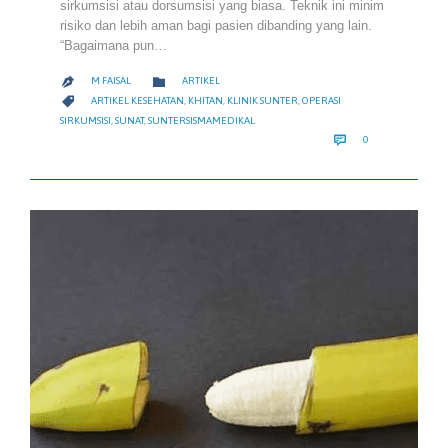
sirkumsisi atau dorsumsisi yang biasa. Teknik ini minim
risiko dan lebih aman bagi pasien dibanding yang lain.
“Bagaimana pun…
CATEGORY

M FAISAL
ARTIKEL

CATEGORY

ARTIKEL KESEHATAN
,
KHITAN
,
KLINIK SUNTER
,
OPERASI
SIRKUMSISI
,
SUNAT
,
SUNTERSISMAMEDIKAL
COMMENTS

0