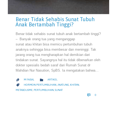
Benar Tidak Sehabis Sunat Tubuh
Anak Bertambah Tinggi?
Benar tidak sehabis sunat tubuh anak bertambah tinggi?
– Banyak orang tua yang menganggap
sunat atau khitan bisa memicu pertumbuhan tubuh
anaknya sehingga bisa membesar dan meninggi. Tak
jarang orang tua mengharapkan hal demikian dari
tindakan sunat. Sayangnya hal itu tidak dibenarkan oleh
dokter spesialis bedah saraf dari Rumah Sunat dr
Mahdian Nur Nasution, SpBS. Ia mengatakan bahwa…
CATEGORY

M FAISAL
ARTIKEL

CATEGORY

HORMON PERTUMBUHAN
,
JNATUNG
,
KHITAN
,
METABOLISME
,
PERTUMBUHAN
,
SUNAT
COMMENTS

0