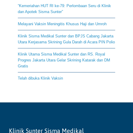
“Kemeriahan HUT RI ke-79: Perlombaan Seru di Klinik
dan Apotek Sisma Sunter”
Melayani Vaksin Meningitis Khusus Haji dan Umroh
Klinik Sisma Medikal Sunter dan BPJS Cabang Jakarta
Utara Kerjasama Skrining Gula Darah di Acara PIN Polio
Klinik Utama Sisma Medikal Sunter dan RS. Royal
Progres Jakarta Utara Gelar Skrining Katarak dan DM
Gratis
Telah dibuka Klinik Vaksin
Klinik Sunter Sisma Medikal