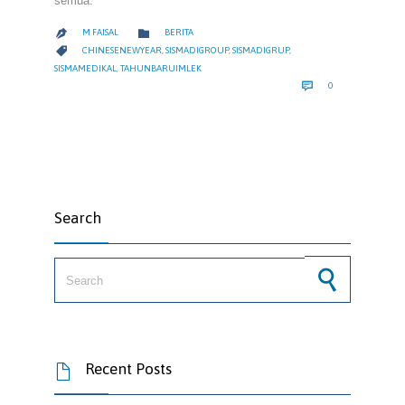
semua.
CATEGORY

M FAISAL
BERITA

CATEGORY

CHINESENEWYEAR
,
SISMADIGROUP
,
SISMADIGRUP
,
SISMAMEDIKAL
,
TAHUNBARUIMLEK
COMMENTS

0
Search
Search for:
Recent Posts
