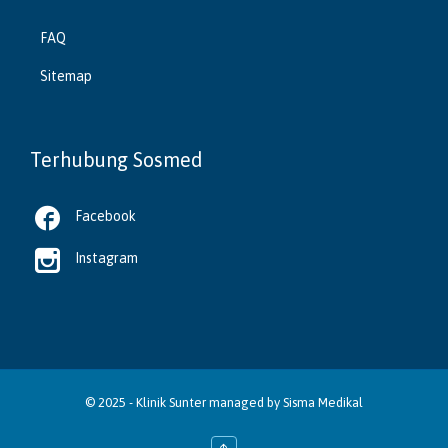
FAQ
Sitemap
Terhubung Sosmed

Facebook

Instagram
© 2025 -
Klinik Sunter
managed by
Sisma Medikal