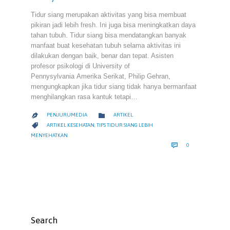
Tidur siang merupakan aktivitas yang bisa membuat
pikiran jadi lebih fresh. Ini juga bisa meningkatkan daya
tahan tubuh. Tidur siang bisa mendatangkan banyak
manfaat buat kesehatan tubuh selama aktivitas ini
dilakukan dengan baik, benar dan tepat. Asisten
profesor psikologi di University of
Pennysylvania Amerika Serikat, Philip Gehran,
mengungkapkan jika tidur siang tidak hanya bermanfaat
menghilangkan rasa kantuk tetapi…
CATEGORY

PENJURUMEDIA
ARTIKEL

CATEGORY

ARTIKEL KESEHATAN
,
TIPS TIDUR SIANG LEBIH
MENYEHATKAN
COMMENTS

0
Search