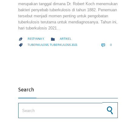
merupakan tanggal dimana Dr. Robert Koch menemukan
bakteri penyebab tuberkulosis di tahun 1882. Penemuan
tersebut menjadi momen penting untuk pengobatan
tuberkulosis terutama untuk mendiagnosanya. Tahun ini,
hari tuberkulosis 2021…
CATEGORY

RESTYANA Y.
ARTIKEL

COMMENTS
CATEGORY


TUBERKULOSIS
,
TUBERKULOSIS 2021
0
Search
Search for: