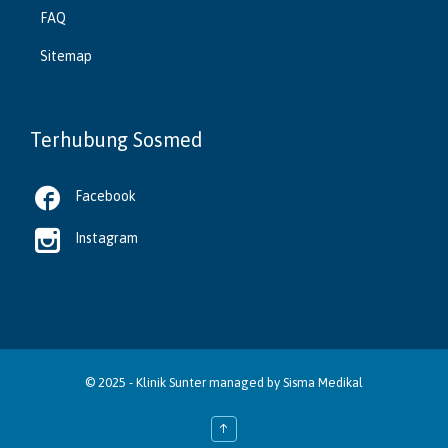
FAQ
Sitemap
Terhubung Sosmed

Facebook

Instagram
© 2025 -
Klinik Sunter
managed by
Sisma Medikal
↑