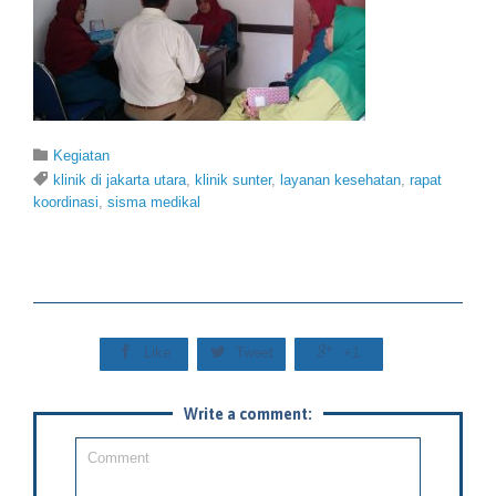
Category

Kegiatan
Tags

klinik di jakarta utara
,
klinik sunter
,
layanan kesehatan
,
rapat
koordinasi
,
sisma medikal



Like
Tweet
+1
Write a comment: