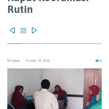
Rutin



Com
M Faisal
October 18, 2018
0
