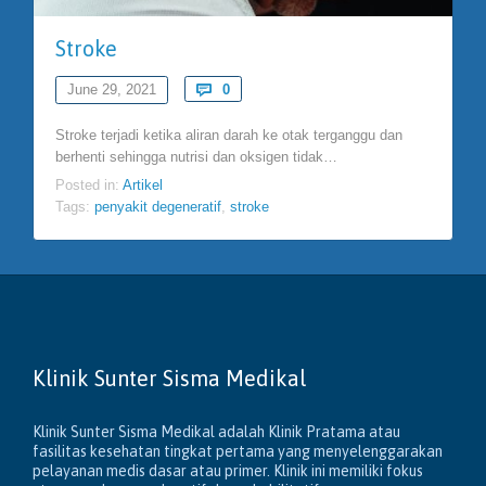
Stroke
Comments
June 29, 2021

0
Stroke terjadi ketika aliran darah ke otak terganggu dan
berhenti sehingga nutrisi dan oksigen tidak…
Posted in:
Artikel
Tags:
penyakit degeneratif
,
stroke
Klinik Sunter Sisma Medikal
Klinik Sunter Sisma Medikal adalah Klinik Pratama atau
fasilitas kesehatan tingkat pertama yang menyelenggarakan
pelayanan medis dasar atau primer. Klinik ini memiliki fokus