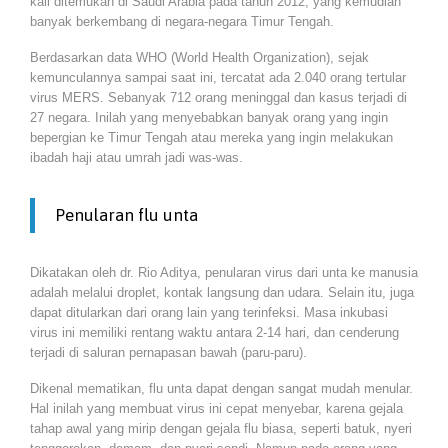
kali ditemukan di Saudi Arabia pada tahun 2012, yang kemudian
banyak berkembang di negara-negara Timur Tengah.
Berdasarkan data WHO (World Health Organization), sejak
kemunculannya sampai saat ini, tercatat ada 2.040 orang tertular
virus MERS. Sebanyak 712 orang meninggal dan kasus terjadi di
27 negara. Inilah yang menyebabkan banyak orang yang ingin
bepergian ke Timur Tengah atau mereka yang ingin melakukan
ibadah haji atau umrah jadi was-was.
Penularan flu unta
Dikatakan oleh dr. Rio Aditya, penularan virus dari unta ke manusia
adalah melalui droplet, kontak langsung dan udara. Selain itu, juga
dapat ditularkan dari orang lain yang terinfeksi. Masa inkubasi
virus ini memiliki rentang waktu antara 2-14 hari, dan cenderung
terjadi di saluran pernapasan bawah (paru-paru).
Dikenal mematikan, flu unta dapat dengan sangat mudah menular.
Hal inilah yang membuat virus ini cepat menyebar, karena gejala
tahap awal yang mirip dengan gejala flu biasa, seperti batuk, nyeri