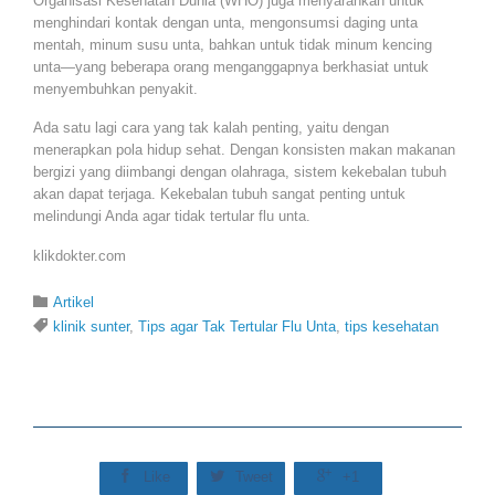
Organisasi Kesehatan Dunia (WHO) juga menyarankan untuk
menghindari kontak dengan unta, mengonsumsi daging unta
mentah, minum susu unta, bahkan untuk tidak minum kencing
unta—yang beberapa orang menganggapnya berkhasiat untuk
menyembuhkan penyakit.
Ada satu lagi cara yang tak kalah penting, yaitu dengan
menerapkan pola hidup sehat. Dengan konsisten makan makanan
bergizi yang diimbangi dengan olahraga, sistem kekebalan tubuh
akan dapat terjaga. Kekebalan tubuh sangat penting untuk
melindungi Anda agar tidak tertular flu unta.
klikdokter.com
Category

Artikel
Tags

klinik sunter
,
Tips agar Tak Tertular Flu Unta
,
tips kesehatan



Like
Tweet
+1