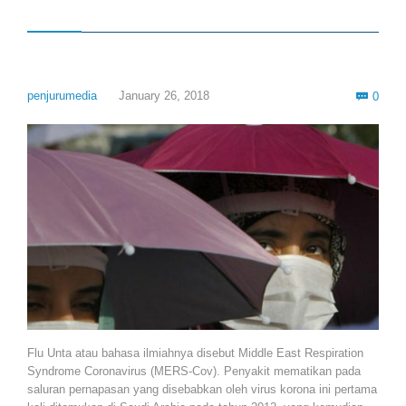
Com
penjurumedia
January 26, 2018
0

Flu Unta atau bahasa ilmiahnya disebut Middle East Respiration
Syndrome Coronavirus (MERS-Cov). Penyakit mematikan pada
saluran pernapasan yang disebabkan oleh virus korona ini pertama