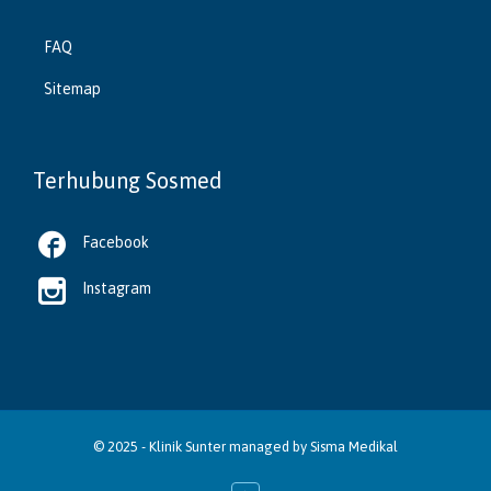
FAQ
Sitemap
Terhubung Sosmed

Facebook

Instagram
© 2025 -
Klinik Sunter
managed by
Sisma Medikal