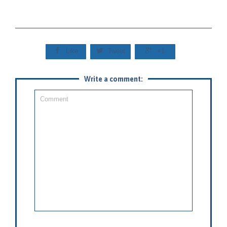



Like
Tweet
+1
Write a comment: