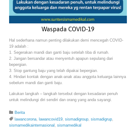
Waspada COVID-19
Hal sederhana namun penting dilakukan demi mencegah COVID-
19 adalah :
1. Segerakan mandi dan ganti baju setelah tiba di rumah.
2. Jangan bersandar atau menyentuh apapun sepulang dari
bepergian.
3. Stop gantung baju yang telah dipakai bepergian.
4. Hindari kontak dengan anak-anak atau anggota keluarga lainnya
sebelum mandi dan ganti baju.
Lakukan langkah – langkah tersebut dengan kesadaran penuh
untuk melindungi diri sendiri dan orang yang anda sayangi.
Category

Berita
Tags

lawancorona
,
lawancovid19
,
sismadigroup
,
sismadigrup
,
sismamedikainternasional
,
sismamedikal