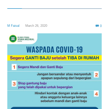
Com
M Faisal
March 26, 2020
0
