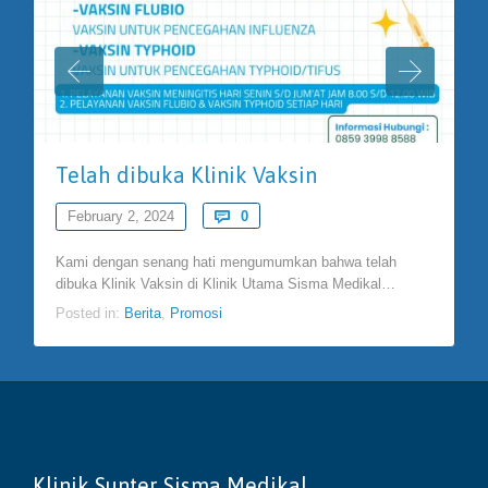
Telah dibuka Klinik Vaksin
Comments
February 2, 2024

0
Kami dengan senang hati mengumumkan bahwa telah
dibuka Klinik Vaksin di Klinik Utama Sisma Medikal…
Posted in:
Berita
,
Promosi
Klinik Sunter Sisma Medikal