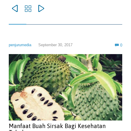



Com
penjurumedia
September 30, 2017
0

Manfaat Buah Sirsak Bagi Kesehatan