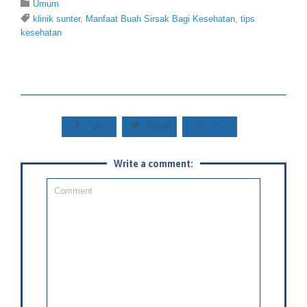
Category

Umum
Tags

klinik sunter
,
Manfaat Buah Sirsak Bagi Kesehatan
,
tips
kesehatan



Like
Tweet
+1
Write a comment: