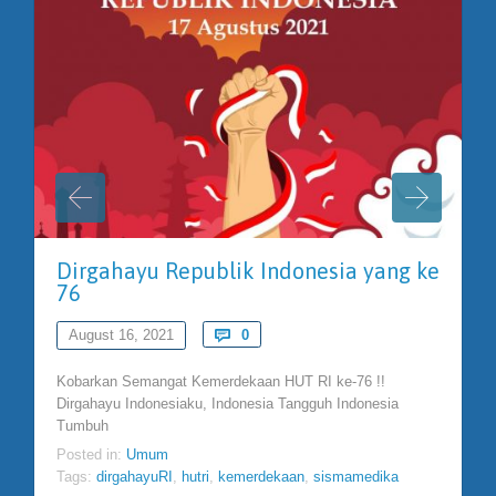
Dirgahayu Republik Indonesia yang ke
76
Comments
August 16, 2021

0
Kobarkan Semangat Kemerdekaan HUT RI ke-76 !!
Dirgahayu Indonesiaku, Indonesia Tangguh Indonesia
Tumbuh
Posted in:
Umum
Tags:
dirgahayuRI
,
hutri
,
kemerdekaan
,
sismamedika